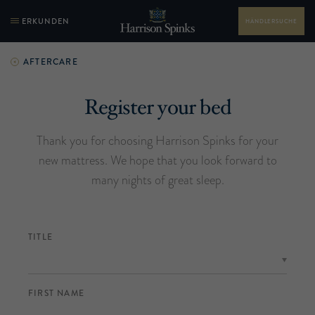
ERKUNDEN
HÄNDLERSUCHE
AFTERCARE
Register your bed
Thank you for choosing Harrison Spinks for your
new mattress. We hope that you look forward to
many nights of great sleep.
TITLE
FIRST NAME