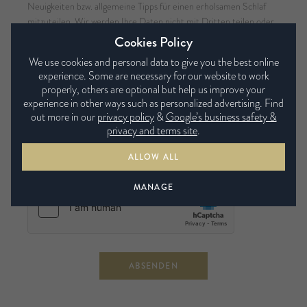
Neuigkeiten bzw. allgemeine Tipps für einen erholsamen Schlaf
mitzuteilen. Wir werden Ihre Daten nicht mit Dritten teilen oder
sie verkaufen.
Cookies Policy
Ich möchte in die Adressenliste aufgenommen werden
We use cookies and personal data to give you the best online
experience. Some are necessary for our website to work
properly, others are optional but help us improve your
Bitte bestaetigen Sie, dass Sie die allgemeinen Bedingungen
experience in other ways such as personalized advertising. Find
hinsichtlich der Pflegeanleitung im Willkommenspaket
out more in our
privacy policy
&
Google’s business safety &
gelesen haben.
privacy and terms site
.
Ich habe die Allgemeinen Geschäftsbedingungen
ALLOW ALL
gelesen und verstanden
MANAGE
ABSENDEN