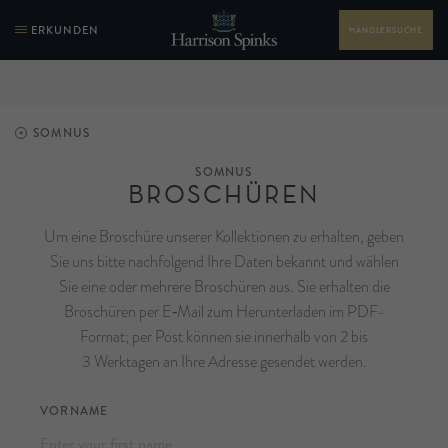
ERKUNDEN
HÄNDLERSUCHE
SOMNUS
SOMNUS
BROSCHÜREN
Um eine Broschüre unserer Kollektionen zu erhalten, geben
Sie uns bitte nachfolgend Ihre Daten bekannt und wählen
Sie eine oder mehrere Broschüren aus. Sie erhalten die
Broschüren per E‑Mail zum Herunterladen im PDF-
Format; per Post können sie innerhalb von 2 bis
3 Werktagen an Ihre Adresse gesendet werden.
VORNAME