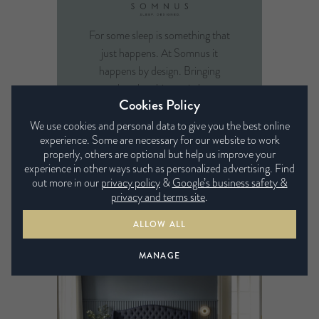
For some sleep is something that
just happens. At Somnus it
happens by design. Bringing
together the ultimate in luxury
Cookies Policy
and sustainable sleep, featuring
the finest in natural fillings
We use cookies and personal data to give you the best online
experience. Some are necessary for our website to work
combined with Sensa Intelligent
properly, others are optional but help us improve your
springs systems.
experience in other ways such as personalized advertising. Find
out more in our
privacy policy
&
Google’s business safety &
PRODUKTREIHE
privacy and terms site
.
ANSEHEN
ALLOW ALL
MANAGE