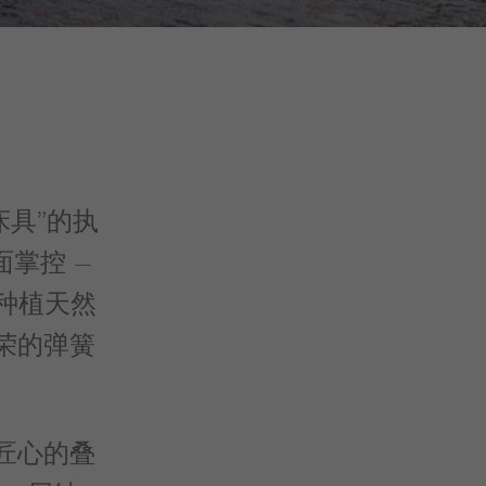
臻床具”的执
掌控 —
种植天然
荣的弹簧
匠心的叠