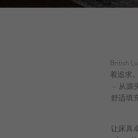
Briti
着追求
— 从
舒适填
让床具