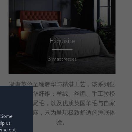
Exquisite
3 mattresses
凝聚英伦至臻奢华与精湛工艺，该系列甄
选多种奢华纤维：羊绒、丝绸、手工拉松
的长纤马尾毛，以及优质英国羊毛与自家
种植的亚麻，只为呈现极致舒适的睡眠体
. Some
验。
elp us
Find out