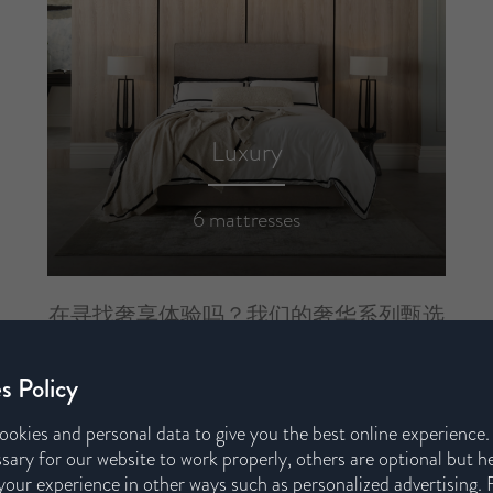
Luxury
6 mattresses
在寻找奢享体验吗？我们的奢华系列甄选
上乘天然填充物，并融入高密度竹纤维微
s Policy
型弹簧层（HD Bamboo Micro Springs），
带来更细腻的支撑与舒适感。
ookies and personal data to give you the best online experience
sary for our website to work properly, others are optional but h
our experience in other ways such as personalized advertising. 