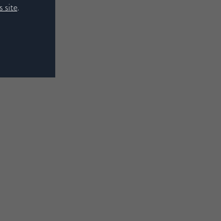
 site
.