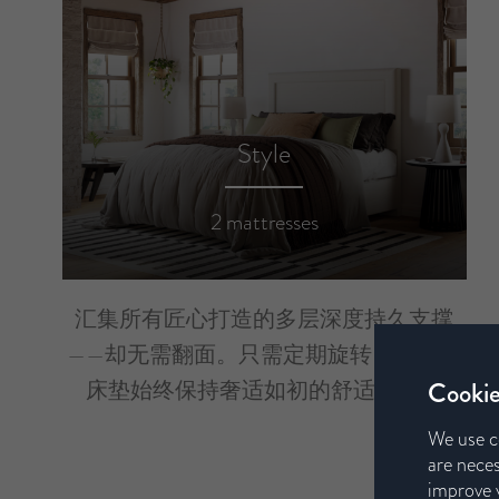
Style
2 mattresses
汇集所有匠心打造的多层深度持久支撑
——却无需翻面。只需定期旋转，即可让
Cookie
床垫始终保持奢适如初的舒适体验。
We use c
are neces
improve y