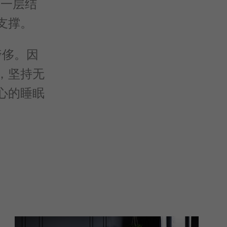
的每一层结
支撑。
奢侈。因
，坚持无
心的睡眠