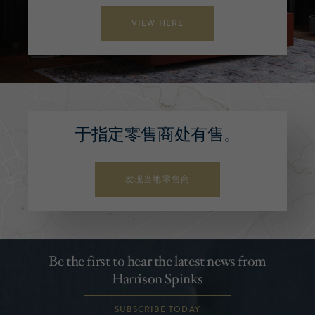
VIEW HERE
于指定零售商处有售。
发现当地零售商
Be the first to hear the latest news from
Harrison Spinks
SUBSCRIBE TODAY