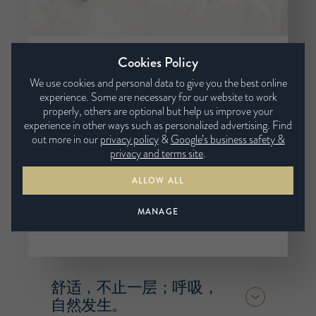
Cookies Policy
从与你身体接触的第一层
We use cookies and personal data to give you the best online
开始，我们便选择回归天
experience. Some are necessary for our website to work
然。
properly, others are optional but help us improve your
experience in other ways such as personalized advertising. Find
Wool Kind™ 羊毛面料，未经阻燃化学处
out more in our
privacy policy
&
Google’s business safety &
理，让床垫从表层便具备自然的呼吸力。
privacy and terms site
.
由我们亲自织造，只为释放羊毛与生俱来
的温度与湿度调节能力，让每一夜，都恰
ALLOW ALL
到好处。
由我们精心织造，充分发挥羊毛天然的温
MANAGE
度与湿度调节性能。
舒适，不止一层；呼吸，
自然发生。