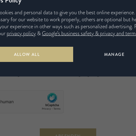
t könnten wir Sie kontaktieren, um Ihren Neuigkeiten bzw. allgemeine Tipp
ookies and personal data to give you the best online experience
af mitzuteilen. Wir werden Ihre Daten nicht mit Dritten teilen oder sie ve
sary for our website to work properly, others are optional but h
our experience in other ways such as personalized advertising. 
hte in die Adressenliste aufgenommen werden
our
privacy policy
&
Google’s business safety & privacy and terms
en Sie, dass Sie die allgemeinen Bedingungen hinsichtlich der Pflegeanleit
ALLOW ALL
MANAGE
ket gelesen haben.
e die Allgemeinen Geschäftsbedingungen gelesen und vers